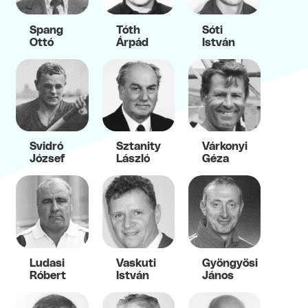
Spang
Tóth
Sóti
Ottó
Árpád
István
Svidró
Sztanity
Várkonyi
József
László
Géza
Ludasi
Vaskuti
Gyöngyösi
Róbert
István
János