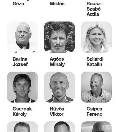
Géza
Miklós
Rausz-
Szabó
Attila
Barina
Agócs
Szilárdi
József
Mihály
Katalin
Csernák
Hüvös
Csipes
Károly
Viktor
Ferenc