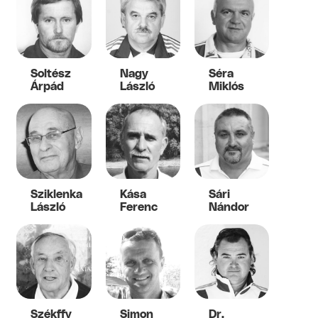
Soltész
Nagy
Séra
Árpád
László
Miklós
Sziklenka
Kása
Sári
László
Ferenc
Nándor
Székffy
Simon
Dr.