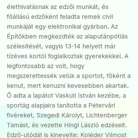
élethivatásnak az edzői munkát, és
főállású edzőként feladta remek civil
munkáját egy elektronikai gyárban. Az
Építőkben megkezdték az alaputánpótlás
szélesítését, vagyis 13-14 helyett már
tízéves kortól foglalkoztak gyerekekkel. A
legfontosabb az volt, hogy
megszerettessék velük a sportot, főként a
kenut, mert kenuzni kevesebben akartak.
Ő adta a lapátot Vaskuti István kezébe, a
sportág alapjaira tanította a Pétervári
fivéreket, Szegedi Károlyt, Lichtenberger
Tamást, és vezette Hingl László edzéseit.
Edző-utódát is kinevelte: Koléder Vilmost