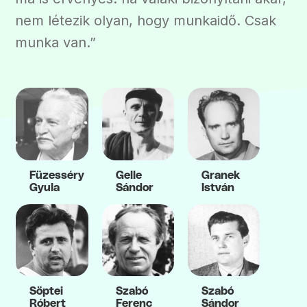
nem létezik olyan, hogy munkaidő. Csak
munka van.”
Füzesséry
Gelle
Granek
Gyula
Sándor
István
Söptei
Szabó
Szabó
Róbert
Ferenc
Sándor