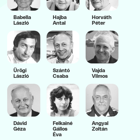
Babella
Hajba
Horváth
László
Antal
Péter
Ürögi
Szántó
Vajda
László
Csaba
Vilmos
Dávid
Felkainé
Angyal
Géza
Gállos
Zoltán
Éva