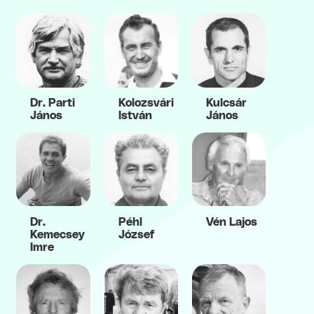
Dr. Parti
Kolozsvári
Kulcsár
János
István
János
Dr.
Péhl
Vén Lajos
Kemecsey
József
Imre