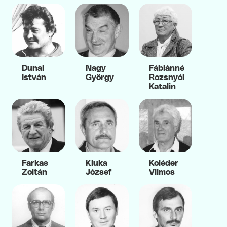
Dunai
Nagy
Fábiánné
István
György
Rozsnyói
Katalin
Farkas
Kluka
Koléder
Zoltán
József
Vilmos