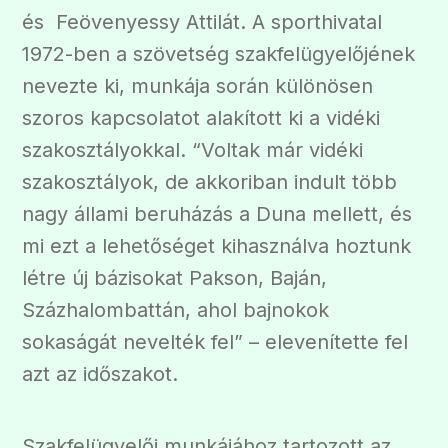
és Feövenyessy Attilát. A sporthivatal
1972-ben a szövetség szakfelügyelőjének
nevezte ki, munkája során különösen
szoros kapcsolatot alakított ki a vidéki
szakosztályokkal. “Voltak már vidéki
szakosztályok, de akkoriban indult több
nagy állami beruházás a Duna mellett, és
mi ezt a lehetőséget kihasználva hoztunk
létre új bázisokat Pakson, Baján,
Százhalombattán, ahol bajnokok
sokaságát nevelték fel” – elevenítette fel
azt az időszakot.
Szakfelügyelői munkájához tartozott az