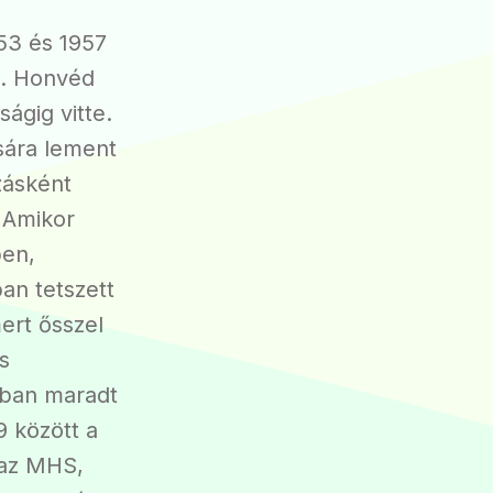
53 és 1957
p. Honvéd
ságig vitte.
sára lement
zásként
. Amikor
pen,
an tetszett
ert ősszel
s
nban maradt
9 között a
 az MHS,