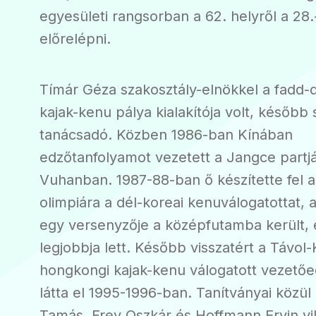
egyesületi rangsorban a 62. helyről a 28.-
előrelépni.
Tímár Géza szakosztály-elnökkel a fadd-
kajak-kenu pálya kialakítója volt, később
tanácsadó. Közben 1986-ban Kínában
edzőtanfolyamot vezetett a Jangce partj
Vuhanban. 1987-88-ban ő készítette fel a
olimpiára a dél-koreai kenuválogatottat, 
egy versenyzője a középfutamba került, 
legjobbja lett. Később visszatért a Távol-
hongkongi kajak-kenu válogatott vezetőed
látta el 1995-1996-ban. Tanítványai közü
Tamás, Frey Oszkár és Hoffmann Ervin vi