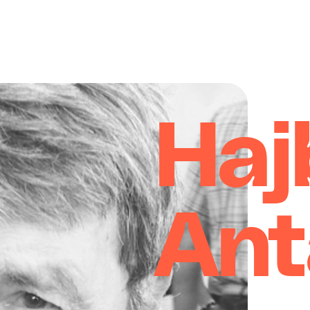
Haj
Ant