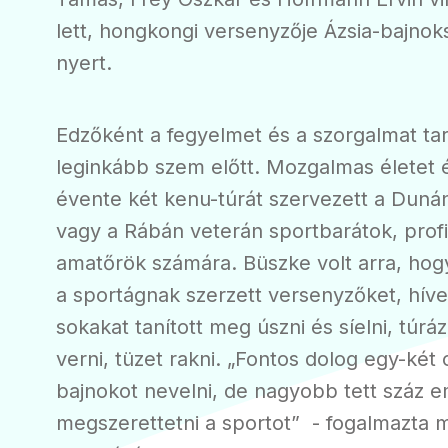
lett, hongkongi versenyzője Ázsia-bajnok
nyert.
Edzőként a fegyelmet és a szorgalmat tar
leginkább szem előtt. Mozgalmas életet élt
évente két kenu-túrát szervezett a Dunán
vagy a Rábán veterán sportbarátok, profi
amatőrök számára. Büszke volt arra, ho
a sportágnak szerzett versenyzőket, hív
sokakat tanított meg úszni és síelni, túráz
verni, tüzet rakni. „Fontos dolog egy-két 
bajnokot nevelni, de nagyobb tett száz 
megszerettetni a sportot” - fogalmazta 