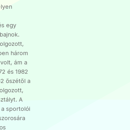
elyen
s
és egy
 bajnok.
olgozott,
-ben három
volt, ám a
72 és 1982
2 őszétől a
lgozott,
ztályt. A
a sportolói
szorosára
gos