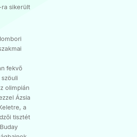
ra sikerült
dombori
 szakmai
án fekvő
 szöuli
az olimpián
ezzel Ázsia
Keletre, a
zői tisztét
l Buday
lágbajnok