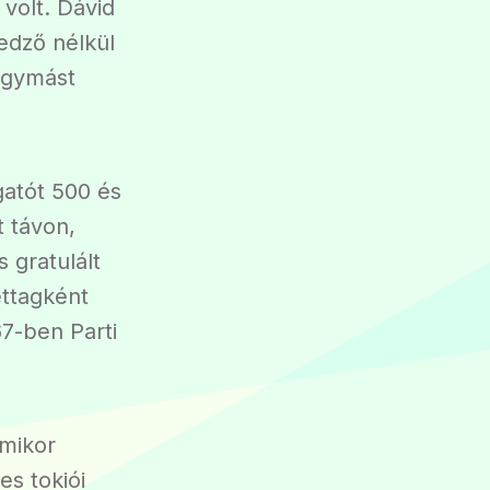
volt. Dávid
 edző nélkül
 egymást
gatót 500 és
t távon,
 gratulált
ettagként
7-ben Parti
mikor
es tokiói