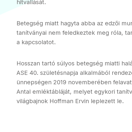
hitvallását.
Betegség miatt hagyta abba az edzői mu
tanítványai nem feledkeztek meg róla, tar
a kapcsolatot.
Hosszan tartó súlyos betegség miatti halá
ASE 40. születésnapja alkalmából rendez
ünnepségen 2019 novemberében felavat
Antal emléktábláját, melyet egykori tanít
világbajnok Hoffman Ervin leplezett le.