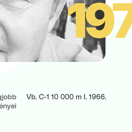
19
gjobb
ényei