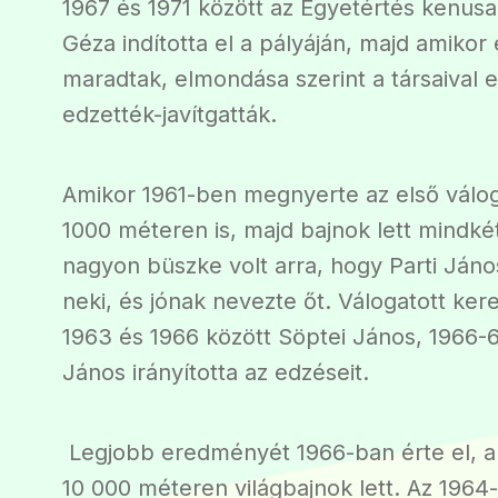
1967 és 1971 között az Egyetértés kenusa 
Géza indította el a pályáján, majd amikor
maradtak, elmondása szerint a társaival
edzették-javítgatták.
Amikor 1961-ben megnyerte az első válo
1000 méteren is, majd bajnok lett mindké
nagyon büszke volt arra, hogy Parti János
neki, és jónak nevezte őt. Válogatott ker
1963 és 1966 között Söptei János, 1966-6
János irányította az edzéseit.
Legjobb eredményét 1966-ban érte el, a
10 000 méteren világbajnok lett. Az 1964-