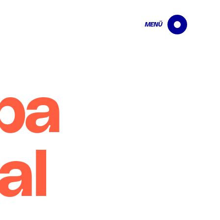
MENÜ
ba
al