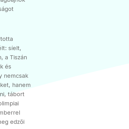
ságot
totta
: síelt,
, a Tiszán
k és
gy nemcsak
eket, hanem
ni, tábort
olimpiai
emberrel
meg edzői