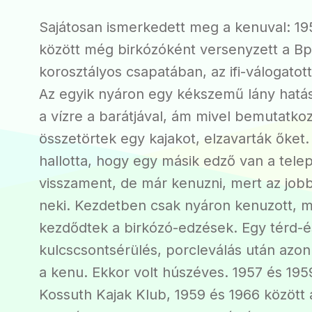
Sajátosan ismerkedett meg a kenuval: 19
között még birkózóként versenyzett a B
korosztályos csapatában, az ifi-válogatott
Az egyik nyáron egy kékszemű lány hatá
a vízre a barátjával, ám mivel bemutatko
összetörtek egy kajakot, elzavarták őket
hallotta, hogy egy másik edző van a tele
visszament, de már kenuzni, mert az jobb
neki. Kezdetben csak nyáron kenuzott, m
kezdődtek a birkózó-edzések. Egy térd-é
kulcscsontsérülés, porcleválás után azo
a kenu. Ekkor volt húszéves. 1957 és 195
Kossuth Kajak Klub, 1959 és 1966 között