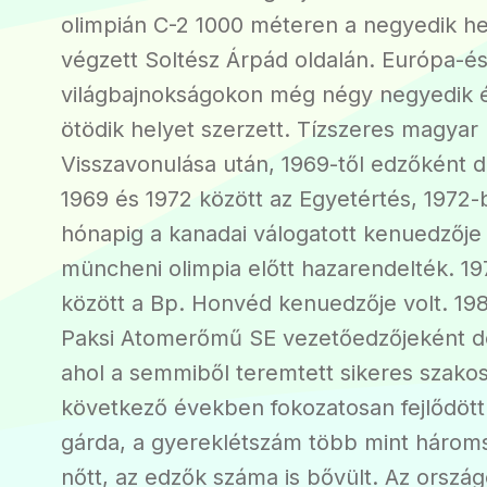
olimpián C-2 1000 méteren a negyedik h
végzett Soltész Árpád oldalán. Európa-é
világbajnokságokon még négy negyedik 
ötödik helyet szerzett. Tízszeres magyar
Visszavonulása után, 1969-től edzőként d
1969 és 1972 között az Egyetértés, 1972
hónapig a kanadai válogatott kenuedzője 
müncheni olimpia előtt hazarendelték. 19
között a Bp. Honvéd kenuedzője volt. 198
Paksi Atomerőmű SE vezetőedzőjeként do
ahol a semmiből teremtett sikeres szakos
következő években fokozatosan fejlődött 
gárda, a gyereklétszám több mint három
nőtt, az edzők száma is bővült. Az orszá