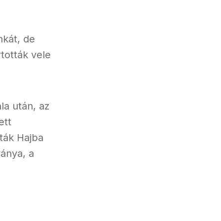
nkát, de
tották vele
la után, az
ett
ták Hajba
ványa, a