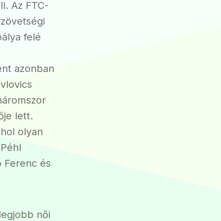
ll. Az FTC-
szövetségi
pálya felé
ént azonban
vlovics
 háromszor
je lett.
hol olyan
 Péhl
ó Ferenc és
legjobb női