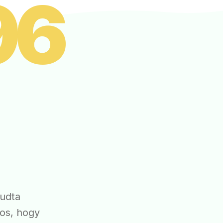
96
tudta
kos, hogy