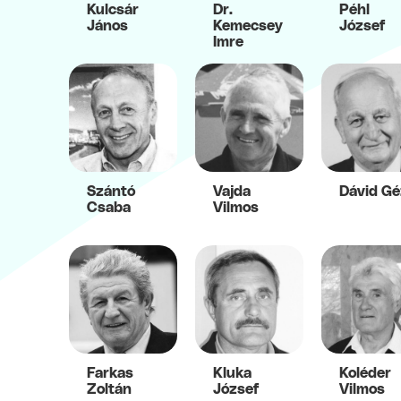
Kulcsár
Dr.
Péhl
János
Kemecsey
József
Imre
Szántó
Vajda
Dávid Gé
Csaba
Vilmos
Farkas
Kluka
Koléder
Zoltán
József
Vilmos