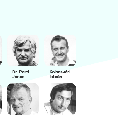
Dr. Parti
Kolozsvári
János
István