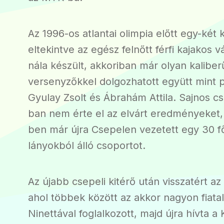
Az 1996-os atlantai olimpia előtt egy-két k
eltekintve az egész felnőtt férfi kajakos v
nála készült, akkoriban már olyan kaliber
versenyzőkkel dolgozhatott együtt mint 
Gyulay Zsolt és Ábrahám Attila. Sajnos c
ban nem érte el az elvárt eredményeket,
ben már újra Csepelen vezetett egy 30 fő
lányokból álló csoportot.
Az újabb csepeli kitérő után visszatért a
ahol többek között az akkor nagyon fiata
Ninettával foglalkozott, majd újra hívta a 