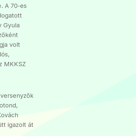
e. A 70-es
logatott
y Gyula
dzőként
ja volt
lós,
 az MKKSZ
ó versenyzők
Botond,
Kovách
t igazolt át