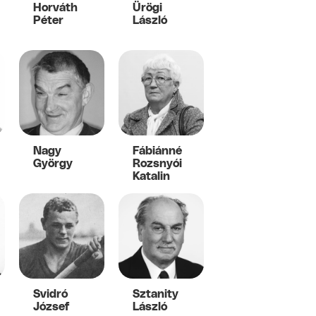
Horváth
Ürögi
Péter
László
Nagy
Fábiánné
György
Rozsnyói
Katalin
Svidró
Sztanity
József
László