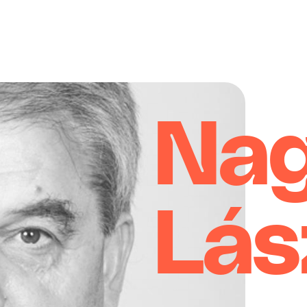
Na
Lás