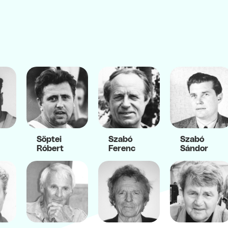
Söptei
Szabó
Szabó
Róbert
Ferenc
Sándor