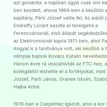
azt gondolta: a hajóban úgyis csak ülni ke
ben kezdett, ahova 1964-ben a későbbi 
kapitány, Péhl József vette fel. Az edzői 
Endreffy Lóránt kezdte el terelgetni a
Ferencvárosnál, első állását segédedzők
az Elektromosnál kapta 1971-ben, ahol Pa
Angyal is a tanítványa volt, aki később a
olimpiai bajnok Kovács Katalin nevelőedző
Három évre rá visszahívták az FTC-hez, a
kollégáktól leshette el a fortélyokat, mint
József, Parti János, Granek István, Szab
Hajba Antal.
1976-ban a Csepelhez igazolt, ahol a kor 