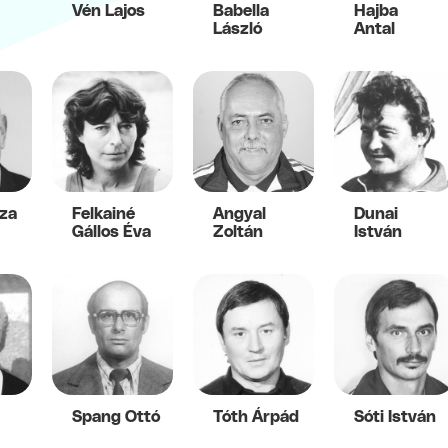
Vén Lajos
Babella
Hajba
László
Antal
za
Felkainé
Angyal
Dunai
Gállos Éva
Zoltán
István
Spang Ottó
Tóth Árpád
Sóti István