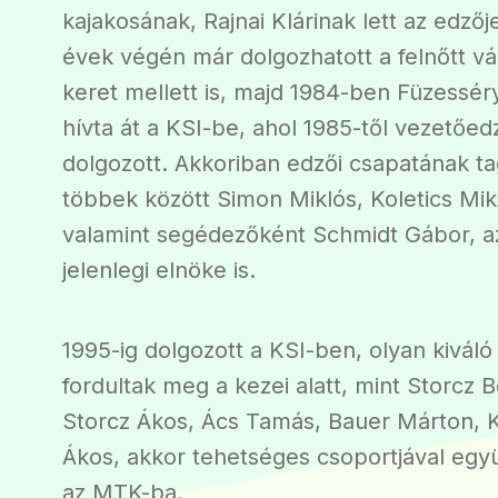
kajakosának, Rajnai Klárinak lett az edzőj
évek végén már dolgozhatott a felnőtt vá
keret mellett is, majd 1984-ben Füzessér
hívta át a KSI-be, ahol 1985-től vezetőe
dolgozott. Akkoriban edzői csapatának tag
többek között Simon Miklós, Koletics Mik
valamint segédezőként Schmidt Gábor,
jelenlegi elnöke is.
1995-ig dolgozott a KSI-ben, olyan kivál
fordultak meg a kezei alatt, mint Storcz 
Storcz Ákos, Ács Tamás, Bauer Márton, 
Ákos, akkor tehetséges csoportjával együt
az MTK-ba.