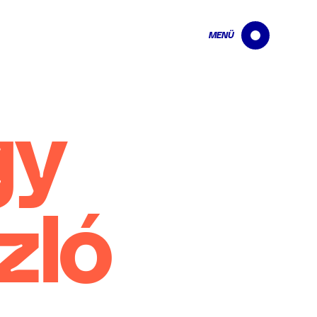
MENÜ
gy
zló