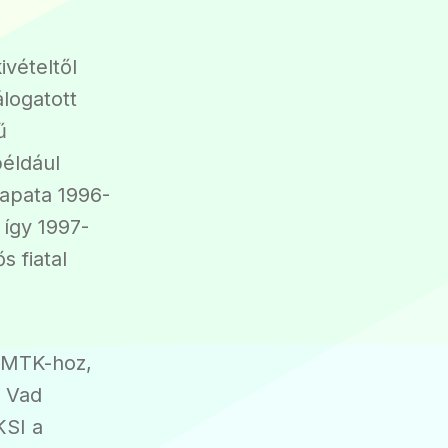
ivételtől
álogatott
ű
például
sapata 1996-
 így 1997-
s fiatal
z MTK-hoz,
l Vad
KSI a