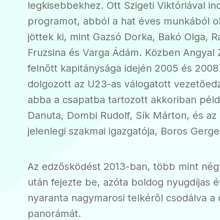
legkisebbekhez. Ott Szigeti Viktóriával ind
programot, abból a hat éves munkából o
jöttek ki, mint Gazsó Dorka, Bakó Olga, 
Fruzsina és Varga Ádám. Közben Angyal 
felnőtt kapitánysága idején 2005 és 2008
dolgozott az U23-as válogatott vezetőed
abba a csapatba tartozott akkoriban pél
Danuta, Dombi Rudolf, Sík Márton, és a
jelenlegi szakmai igazgatója, Boros Gergel
Az edzősködést 2013-ban, több mint nég
után fejezte be, azóta boldog nyugdíjas év
nyaranta nagymarosi telkéről csodálva a 
panorámát.