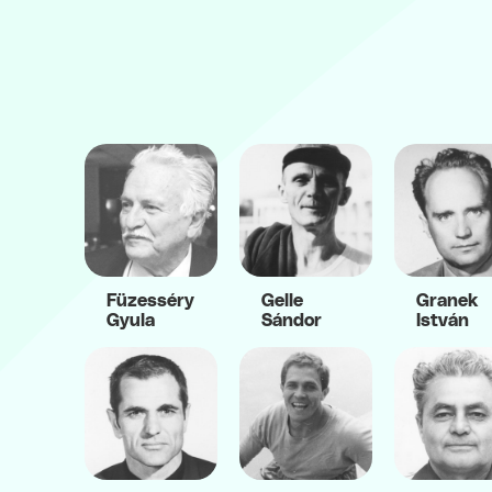
Füzesséry
Gelle
Granek
Gyula
Sándor
István