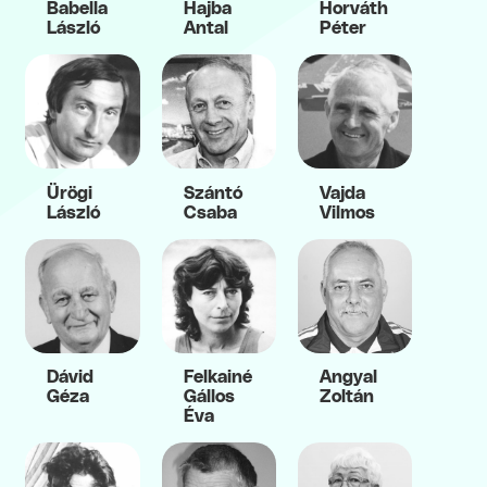
Babella
Hajba
Horváth
László
Antal
Péter
Ürögi
Szántó
Vajda
László
Csaba
Vilmos
Dávid
Felkainé
Angyal
Géza
Gállos
Zoltán
Éva