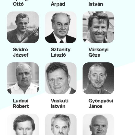
Ottó
Árpád
István
Svidró
Sztanity
Várkonyi
József
László
Géza
Ludasi
Vaskuti
Gyöngyösi
Róbert
István
János