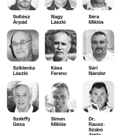
Soltész
Nagy
Séra
Árpád
László
Miklós
Sziklenka
Kása
Sári
László
Ferenc
Nándor
Székffy
Simon
Dr.
Géza
Miklós
Rausz-
Szabó