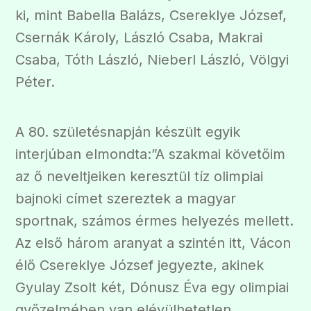
ki, mint Babella Balázs, Csereklye József,
Csernák Károly, László Csaba, Makrai
Csaba, Tóth László, Nieberl László, Völgyi
Péter.
A 80. születésnapján készült egyik
interjúban elmondta:”A szakmai követőim
az ő neveltjeiken keresztül tíz olimpiai
bajnoki címet szereztek a magyar
sportnak, számos érmes helyezés mellett.
Az első három aranyat a szintén itt, Vácon
élő Csereklye József jegyezte, akinek
Gyulay Zsolt két, Dónusz Éva egy olimpiai
győzelmében van elévülhetetlen