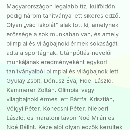
Magyarországon legalább tíz, külföldön
pedig három tanítványa lett sikeres edző.
Olyan „váci iskolát” alakított ki, amelynek
erőssége a sok munkában van, és amely
olimpiai és világbajnoki érmek sokaságát
adta a sportágnak. Utánpótlás-nevelői
munkájának eredményeként egykori
tanítványaiból olimpiai és világbajnok lett
Gyulay Zsolt, Dónusz Éva, Fidel László,
Kammerer Zoltán. Olimpiai vagy
világbajnoki érmes lett Bártfai Krisztián,
Völgyi Péter, Konecsni Péter, Nieberl
László, és maratoni távon Noé Milán és
Noé Bálint. Keze alól olyan edzők kerültek