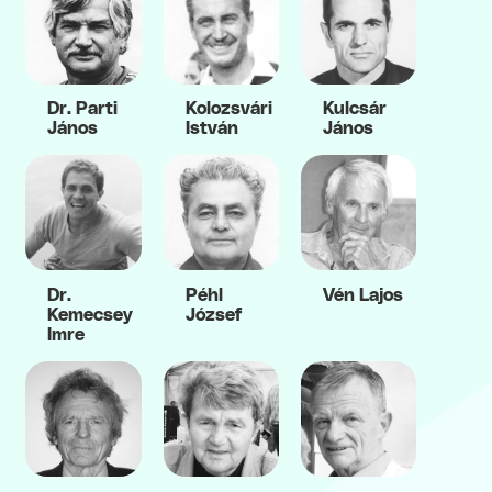
Dr. Parti
Kolozsvári
Kulcsár
János
István
János
Dr.
Péhl
Vén Lajos
Kemecsey
József
Imre