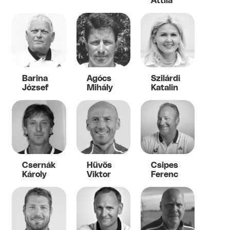
Attila
Barina
Agócs
Szilárdi
József
Mihály
Katalin
Csernák
Hüvös
Csipes
Károly
Viktor
Ferenc