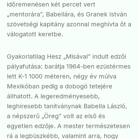
időremenésen két percet vert
„mentorára”, Babellára, és Granek István
szövetségi kapitány azonnal meghívta őt a
válogatott keretbe.
Gyakorlatilag Hesz „Misával” indult edzői
pályafutása: barátja 1964-ben ezüstérmes
lett K-1 1000 méteren, négy év múlva
Mexikóban pedig a dobogó tetejére
állhatott. A legeredményesebb,
leghíresebb tanítványnak Babella László,
a népszerű „Öreg” volt az első és
egyetlen edzője. A mester természetesen
rá a legbüszkébb, valamint arra, hogy