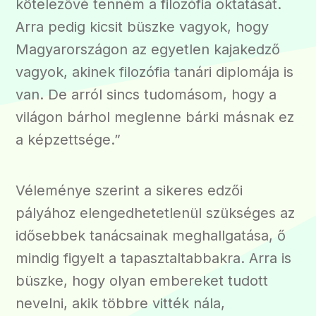
kötelezővé tenném a filozófia oktatását.
Arra pedig kicsit büszke vagyok, hogy
Magyarországon az egyetlen kajakedző
vagyok, akinek filozófia tanári diplomája is
van. De arról sincs tudomásom, hogy a
világon bárhol meglenne bárki másnak ez
a képzettsége.”
Véleménye szerint a sikeres edzői
pályához elengedhetetlenül szükséges az
idősebbek tanácsainak meghallgatása, ő
mindig figyelt a tapasztaltabbakra. Arra is
büszke, hogy olyan embereket tudott
nevelni, akik többre vitték nála,