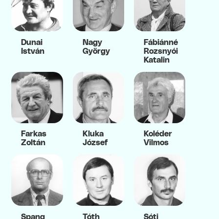
Dunai
Nagy
Fábiánné
István
György
Rozsnyói
Katalin
Farkas
Kluka
Koléder
Zoltán
József
Vilmos
Spang
Tóth
Sóti