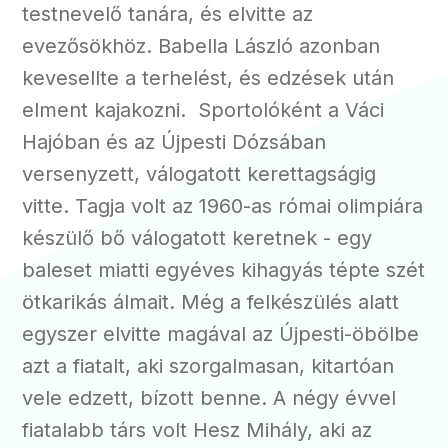
testnevelő tanára, és elvitte az
evezősökhöz. Babella László azonban
kevesellte a terhelést, és edzések után
elment kajakozni. Sportolóként a Váci
Hajóban és az Újpesti Dózsában
versenyzett, válogatott kerettagságig
vitte. Tagja volt az 1960-as római olimpiára
készülő bő válogatott keretnek - egy
baleset miatti egyéves kihagyás tépte szét
ötkarikás álmait. Még a felkészülés alatt
egyszer elvitte magával az Újpesti-öbölbe
azt a fiatalt, aki szorgalmasan, kitartóan
vele edzett, bízott benne. A négy évvel
fiatalabb társ volt Hesz Mihály, aki az