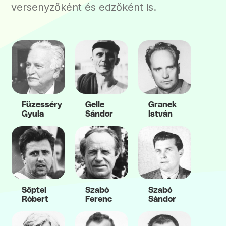
versenyzőként és edzőként is.
Füzesséry
Gelle
Granek
Gyula
Sándor
István
Söptei
Szabó
Szabó
Róbert
Ferenc
Sándor