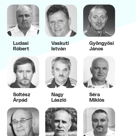
Ludasi
Vaskuti
Gyöngyösi
Róbert
István
János
Soltész
Nagy
Séra
Árpád
László
Miklós