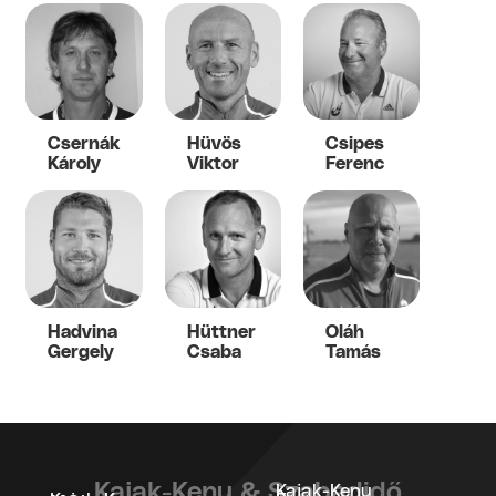
Csernák
Hüvös
Csipes
Károly
Viktor
Ferenc
Hadvina
Hüttner
Oláh
Gergely
Csaba
Tamás
Kajak-Kenu & Szabadidő
Kajak-Kenu