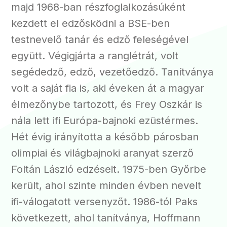
majd 1968-ban részfoglalkozásúként
kezdett el edzősködni a BSE-ben
testnevelő tanár és edző feleségével
együtt. Végigjárta a ranglétrát, volt
segédedző, edző, vezetőedző. Tanítványa
volt a saját fia is, aki éveken át a magyar
élmezőnybe tartozott, és Frey Oszkár is
nála lett ifi Európa-bajnoki ezüstérmes.
Hét évig irányította a később párosban
olimpiai és világbajnoki aranyat szerző
Foltán László edzéseit. 1975-ben Győrbe
került, ahol szinte minden évben nevelt
ifi-válogatott versenyzőt. 1986-tól Paks
következett, ahol tanítványa, Hoffmann