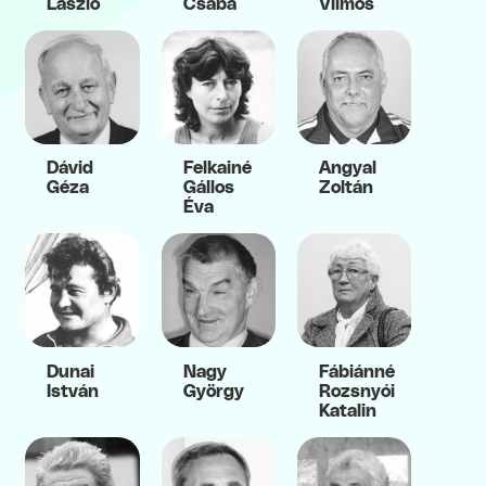
László
Csaba
Vilmos
Dávid
Felkainé
Angyal
Géza
Gállos
Zoltán
Éva
Dunai
Nagy
Fábiánné
István
György
Rozsnyói
Katalin