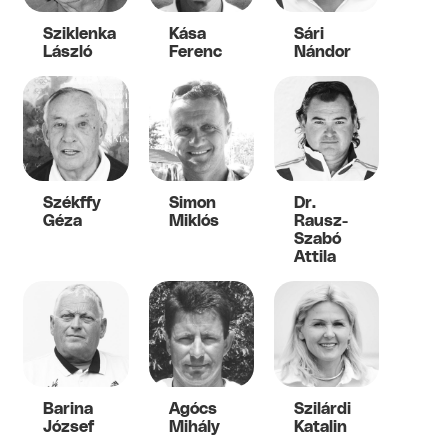
Sziklenka
Kása
Sári
László
Ferenc
Nándor
Székffy
Simon
Dr.
Géza
Miklós
Rausz-
Szabó
Attila
Barina
Agócs
Szilárdi
József
Mihály
Katalin