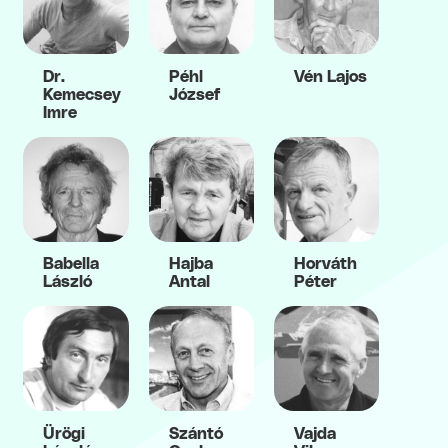
Dr.
Péhl
Vén Lajos
Kemecsey
József
Imre
Babella
Hajba
Horváth
László
Antal
Péter
Ürögi
Szántó
Vajda