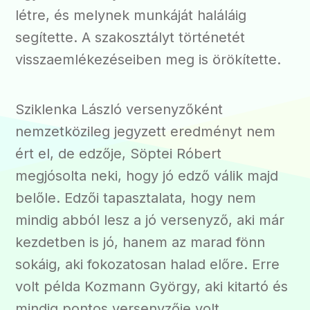
létre, és melynek munkáját haláláig
segítette. A szakosztályt történetét
visszaemlékezéseiben meg is örökítette.
Sziklenka László versenyzőként
nemzetközileg jegyzett eredményt nem
ért el, de edzője, Söptei Róbert
megjósolta neki, hogy jó edző válik majd
belőle. Edzői tapasztalata, hogy nem
mindig abból lesz a jó versenyző, aki már
kezdetben is jó, hanem az marad fönn
sokáig, aki fokozatosan halad előre. Erre
volt példa Kozmann György, aki kitartó és
mindig pontos versenyzője volt.