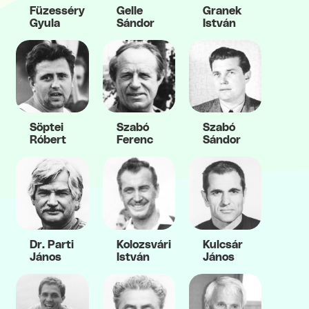
Füzesséry
Gelle
Granek
Gyula
Sándor
István
Söptei
Szabó
Szabó
Róbert
Ferenc
Sándor
Dr. Parti
Kolozsvári
Kulcsár
János
István
János