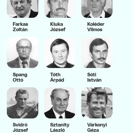
Farkas
Kluka
Koléder
Zoltán
József
Vilmos
Spang
Tóth
Sóti
Ottó
Árpád
István
Svidró
Sztanity
Várkonyi
József
László
Géza