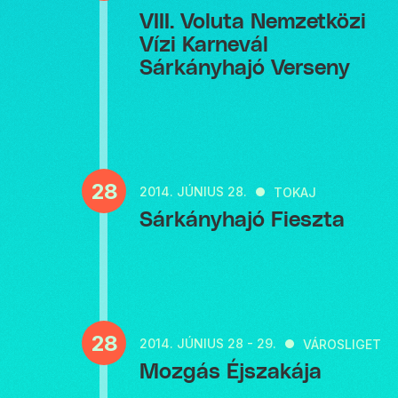
VIII. Voluta Nemzetközi
Vízi Karnevál
Sárkányhajó Verseny
28
2014.
JÚNIUS 28.
TOKAJ
Sárkányhajó Fieszta
28
2014.
JÚNIUS 28 - 29.
VÁROSLIGET
Mozgás Éjszakája