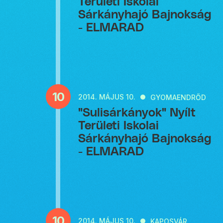
Területi Iskolai
Sárkányhajó Bajnokság
- ELMARAD
10
2014.
MÁJUS 10.
GYOMAENDRŐD
"Sulisárkányok" Nyílt
Területi Iskolai
Sárkányhajó Bajnokság
- ELMARAD
10
2014.
MÁJUS 10.
KAPOSVÁR