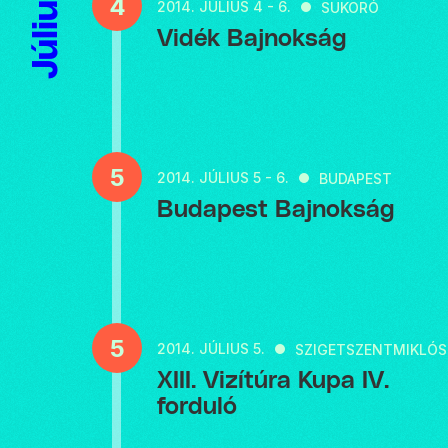
Július
4
2014.
JÚLIUS 4 - 6.
SUKORÓ
Vidék Bajnokság
5
2014.
JÚLIUS 5 - 6.
BUDAPEST
Budapest Bajnokság
5
2014.
JÚLIUS 5.
SZIGETSZENTMIKLÓS
XIII. Vizítúra Kupa IV.
forduló