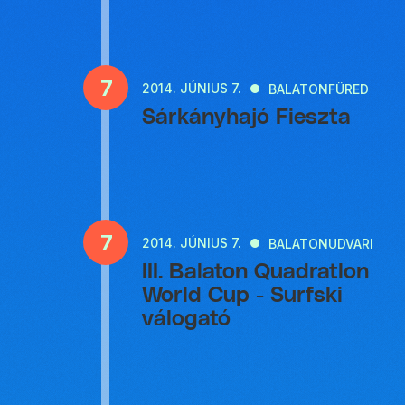
7
2014.
JÚNIUS 7.
BALATONFÜRED
Sárkányhajó Fieszta
7
2014.
JÚNIUS 7.
BALATONUDVARI
III. Balaton Quadratlon
World Cup - Surfski
válogató