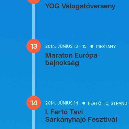
YOG Válogatóverseny
13
2014.
JÚNIUS 13 - 15.
PIESTANY
Maraton Európa-
bajnokság
14
2014.
JÚNIUS 14.
FERTŐ TÓ, STRAND
I. Fertő Tavi
Sárkányhajó Fesztivál