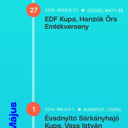
27
2014.
ÁPRILIS 27.
SZEGED, MATY-ÉR
EDF Kupa, Hanzók Örs
Emlékverseny
Május
1
2014.
MÁJUS 1.
BUDAPEST, CSEPEL
Évadnyitó Sárkányhajó
Kupa, Vass István