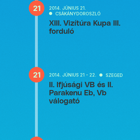
21
2014.
JÚNIUS 21.
CSÁKÁNYDOROSZLÓ
XIII. Vizítúra Kupa III.
forduló
21
2014.
JÚNIUS 21 - 22.
SZEGED
II. Ifjúsági VB és II.
Parakenu Eb, Vb
válogató