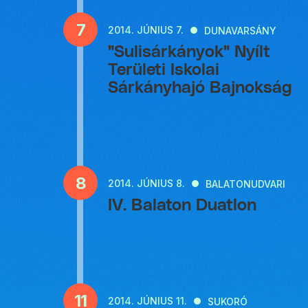
7
2014.
JÚNIUS 7.
DUNAVARSÁNY
"Sulisárkányok" Nyílt
Területi Iskolai
Sárkányhajó Bajnokság
8
2014.
JÚNIUS 8.
BALATONUDVARI
IV. Balaton Duatlon
11
2014.
JÚNIUS 11.
SUKORÓ