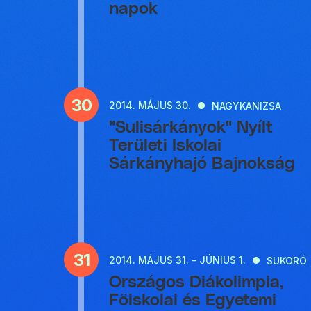
napok
30
2014.
MÁJUS 30.
NAGYKANIZSA
"Sulisárkányok" Nyílt
Területi Iskolai
Sárkányhajó Bajnokság
31
2014.
MÁJUS 31. - JÚNIUS 1.
SUKORÓ
Országos Diákolimpia,
Főiskolai és Egyetemi