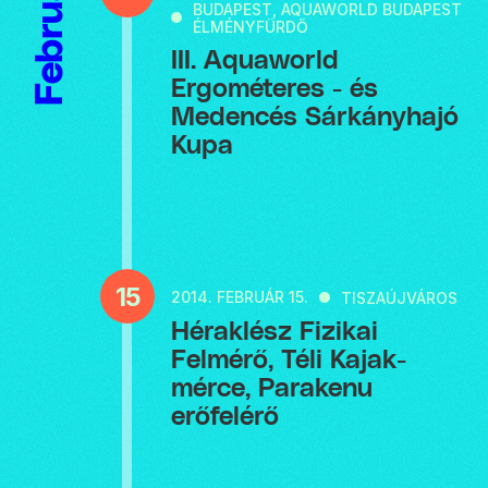
Február
BUDAPEST, AQUAWORLD BUDAPEST
ÉLMÉNYFÜRDŐ
III. Aquaworld
Ergométeres - és
Medencés Sárkányhajó
Kupa
15
2014.
FEBRUÁR 15.
TISZAÚJVÁROS
Héraklész Fizikai
Felmérő, Téli Kajak-
mérce, Parakenu
erőfelérő