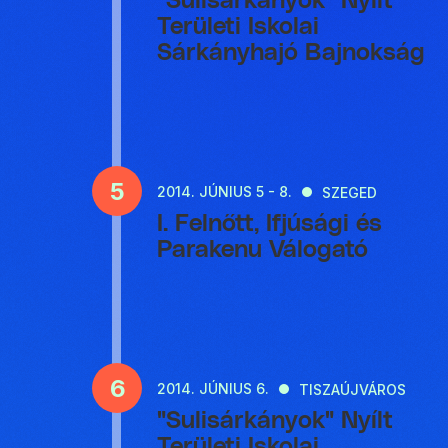
"Sulisárkányok" Nyílt
Területi Iskolai
Sárkányhajó Bajnokság
5
2014.
JÚNIUS 5 - 8.
SZEGED
I. Felnőtt, Ifjúsági és
Parakenu Válogató
6
2014.
JÚNIUS 6.
TISZAÚJVÁROS
"Sulisárkányok" Nyílt
Területi Iskolai