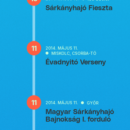
Sárkányhajó Fieszta
11
2014.
MÁJUS 11.
MISKOLC, CSORBA-TÓ
Évadnyitó Verseny
11
2014.
MÁJUS 11.
GYŐR
Magyar Sárkányhajó
Bajnokság I. forduló