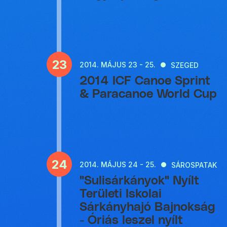
23
2014.
MÁJUS 23 - 25.
SZEGED
2014 ICF Canoe Sprint
& Paracanoe World Cup
24
2014.
MÁJUS 24 - 25.
SÁROSPATAK
"Sulisárkányok" Nyílt
Területi Iskolai
Sárkányhajó Bajnokság
- Óriás leszel nyílt