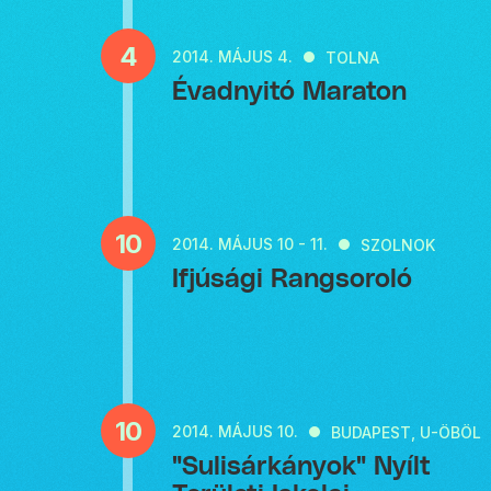
4
2014.
MÁJUS 4.
TOLNA
Évadnyitó Maraton
10
2014.
MÁJUS 10 - 11.
SZOLNOK
Ifjúsági Rangsoroló
10
2014.
MÁJUS 10.
BUDAPEST, U-ÖBÖL
"Sulisárkányok" Nyílt