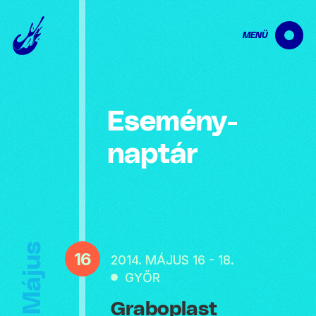
MENÜ
Esemény­
naptár
Május
16
2014. MÁJUS 16 - 18.
GYŐR
Graboplast