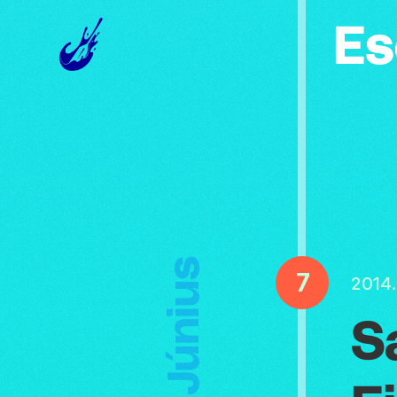
Es
Június
7
2014.
S