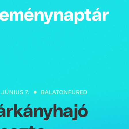
emény­naptár
 JÚNIUS 7.
BALATONFÜRED
árkányhajó