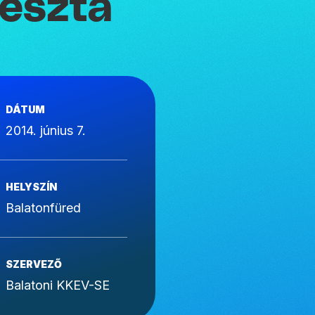
ieszta
DÁTUM
2014. június 7.
HELYSZÍN
Balatonfüred
SZERVEZŐ
Balatoni KKEV-SE