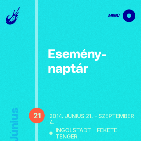
MENÜ
Esemény­
naptár
Június
21
2014. JÚNIUS 21. - SZEPTEMBER
4.
INGOLSTADT – FEKETE-
TENGER