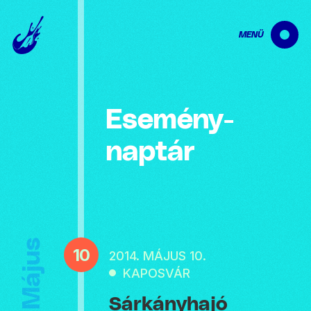
MENÜ
Esemény­
naptár
Május
10
2014. MÁJUS 10.
KAPOSVÁR
Sárkányhajó