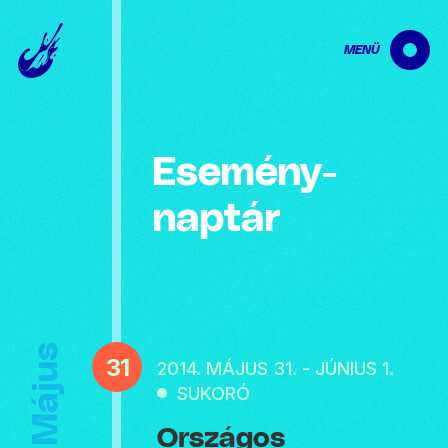
MENÜ
Esemény­
naptár
Május
31
2014. MÁJUS 31. - JÚNIUS 1.
SUKORÓ
Országos