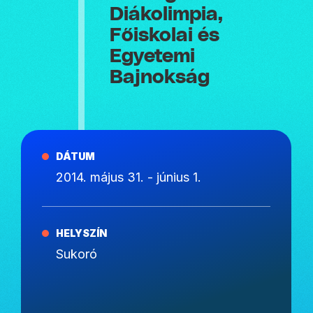
Diákolimpia,
Főiskolai és
Egyetemi
Bajnokság
DÁTUM
2014. május 31. - június 1.
HELYSZÍN
Sukoró