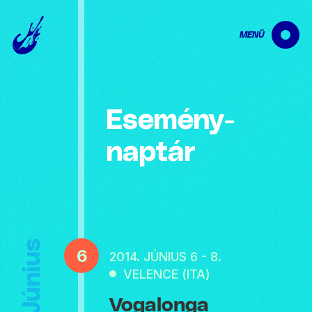
MENÜ
Esemény­
naptár
Június
6
2014. JÚNIUS 6 - 8.
VELENCE (ITA)
Vogalonga