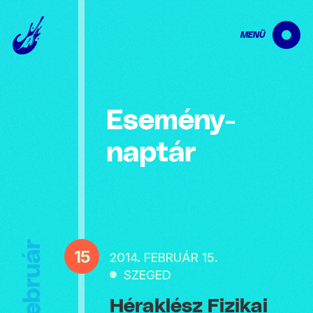
MENÜ
Esemény­
naptár
Február
15
2014. FEBRUÁR 15.
SZEGED
Héraklész Fizikai