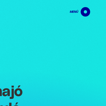
MENÜ
ajó