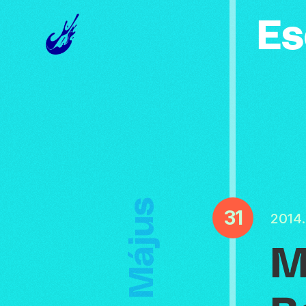
Es
Május
31
2014
M