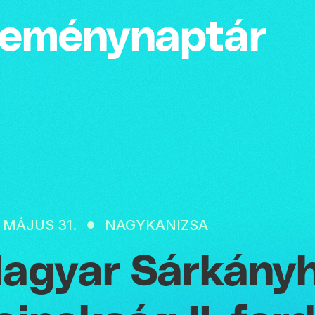
emény­naptár
. MÁJUS 31.
NAGYKANIZSA
agyar Sárkányh