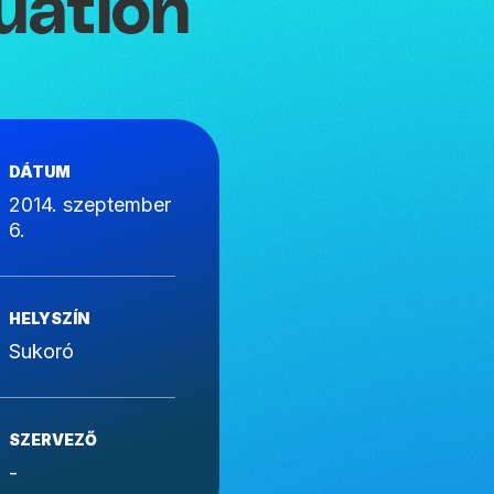
uatlon
DÁTUM
2014. szeptember
6.
HELYSZÍN
Sukoró
SZERVEZŐ
-