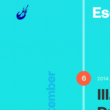
Es
Szeptember
6
2014
II