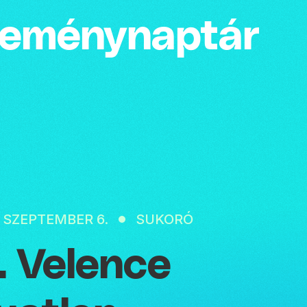
emény­naptár
. SZEPTEMBER 6.
SUKORÓ
I. Velence