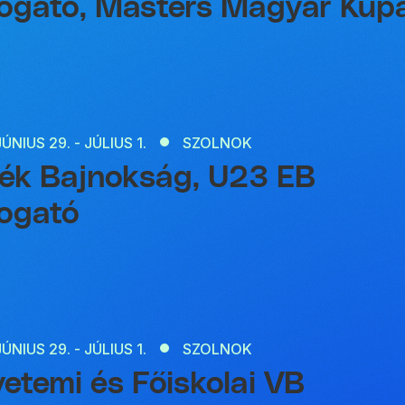
ogató, Masters Magyar Kup
JÚNIUS 29. - JÚLIUS 1.
SZOLNOK
ék Bajnokság, U23 EB
ogató
JÚNIUS 29. - JÚLIUS 1.
SZOLNOK
etemi és Főiskolai VB