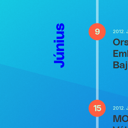
Június
9
2012.
Ors
Eml
Ba
15
2012.
MOL