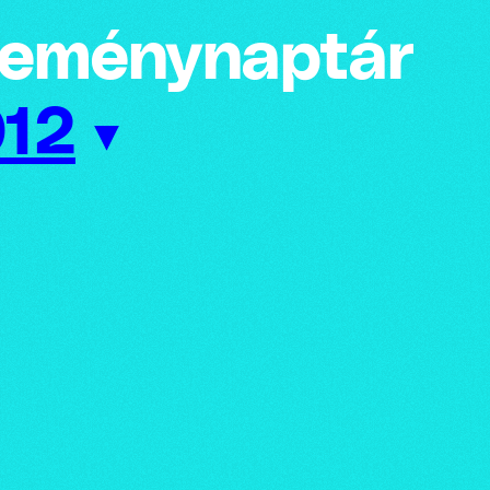
emény­naptár
12