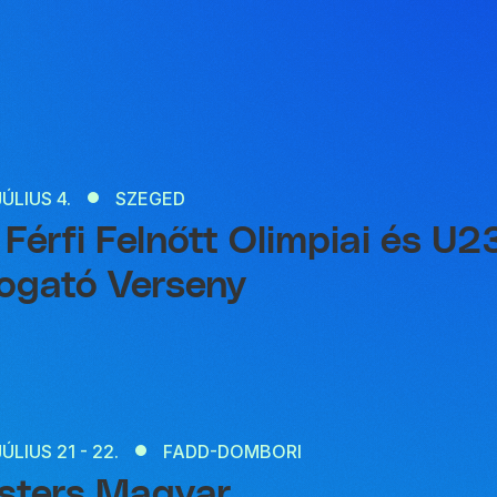
JÚLIUS 4.
SZEGED
 Férfi Felnőtt Olimpiai és 
ogató Verseny
JÚLIUS 21 - 22.
FADD-DOMBORI
sters Magyar