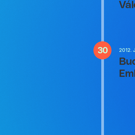
Vál
30
2012.
Bud
Em