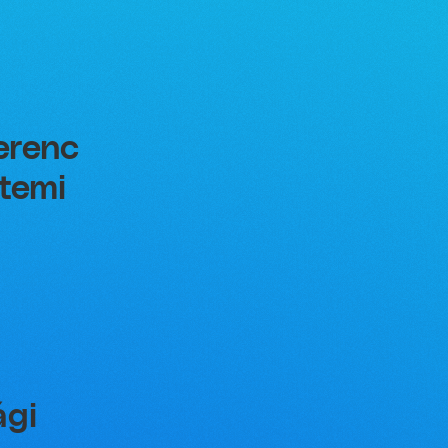
erenc
etemi
ági