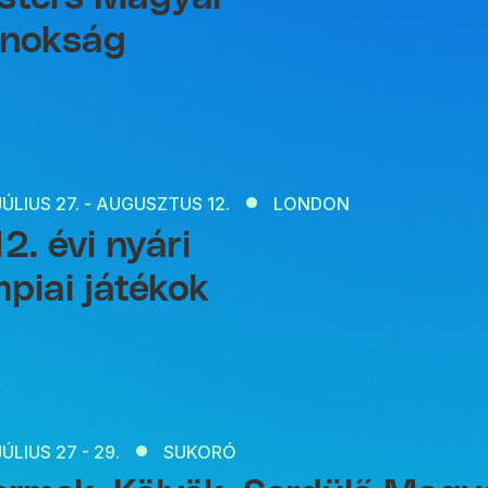
jnokság
JÚLIUS 27. - AUGUSZTUS 12.
LONDON
2. évi nyári
mpiai játékok
JÚLIUS 27 - 29.
SUKORÓ