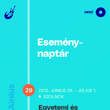
MENÜ
Esemény­
naptár
Június
29
2012. JÚNIUS 29. - JÚLIUS 1.
SZOLNOK
Egyetemi és