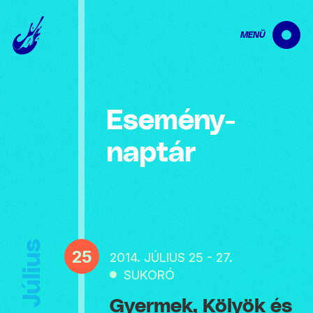
MENÜ
Esemény­
naptár
Július
25
2014. JÚLIUS 25 - 27.
SUKORÓ
Gyermek, Kölyök és