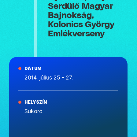
Serdülő Magyar
Bajnokság,
Kolonics György
Emlékverseny
DÁTUM
2014. július 25 - 27.
HELYSZÍN
Sukoró