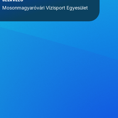
Mosonmagyaróvári Vízisport Egyesület