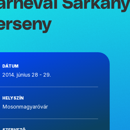
arnevál Sárkány
erseny
DÁTUM
2014. június 28 - 29.
HELYSZÍN
Mosonmagyaróvár
SZERVEZŐ