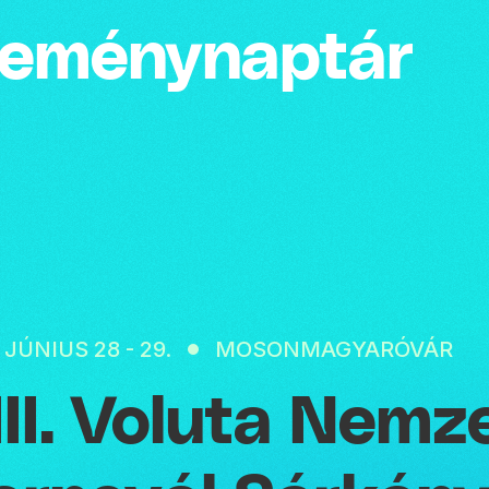
emény­naptár
 JÚNIUS 28 - 29.
MOSONMAGYARÓVÁR
III. Voluta Nemze