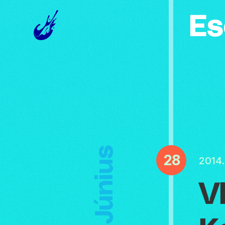
Es
Június
28
2014.
V