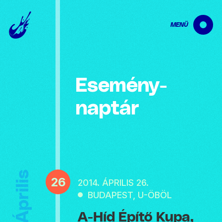
MENÜ
Esemény­
naptár
Április
26
2014. ÁPRILIS 26.
BUDAPEST, U-ÖBÖL
A-Híd Építő Kupa,