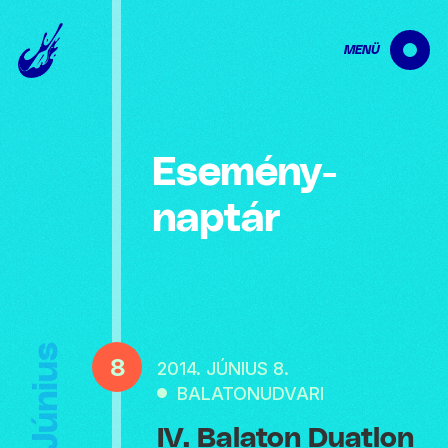
MENÜ
Esemény­
naptár
Június
8
2014. JÚNIUS 8.
BALATONUDVARI
IV. Balaton Duatlon