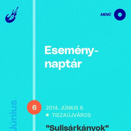
MENÜ
Esemény­
naptár
Június
6
2014. JÚNIUS 6.
TISZAÚJVÁROS
"Sulisárkányok"