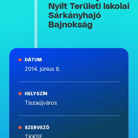
Nyílt Területi Iskolai
Sárkányhajó
Bajnokság
DÁTUM
2014. június 6.
HELYSZÍN
Tiszaújváros
SZERVEZŐ
TKKSE