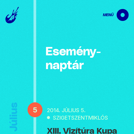
MENÜ
Esemény­
naptár
Július
5
2014. JÚLIUS 5.
SZIGETSZENTMIKLÓS
XIII. Vizítúra Kupa