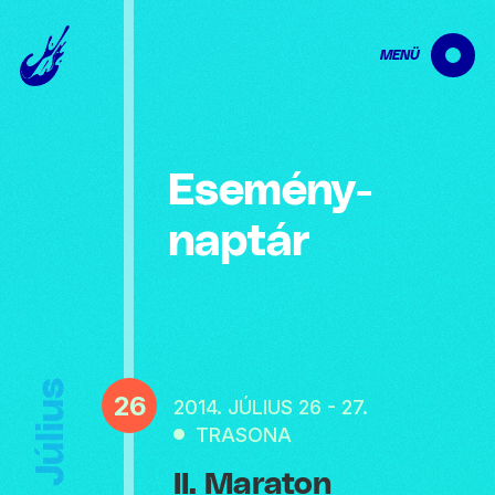
MENÜ
Esemény­
naptár
Július
26
2014. JÚLIUS 26 - 27.
TRASONA
II. Maraton