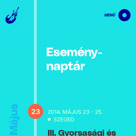
MENÜ
Esemény­
naptár
Május
23
2014. MÁJUS 23 - 25.
SZEGED
III. Gyorsasági és