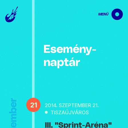
MENÜ
Esemény­
naptár
Szeptember
21
2014. SZEPTEMBER 21.
TISZAÚJVÁROS
III. "Sprint-Aréna"