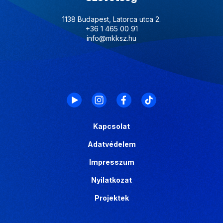
1138 Budapest, Latorca utca 2.
+36 1 465 00 91
info@mkksz.hu
Kapcsolat
Adatvédelem
Impresszum
Nyilatkozat
Projektek