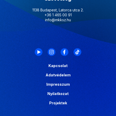
1138 Budapest, Latorca utca 2.
+36 1 465 00 91
info@mkksz.hu
Kapcsolat
Adatvédelem
Impresszum
Nyilatkozat
Projektek