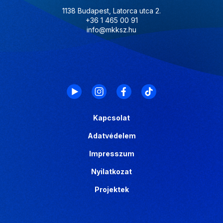
1138 Budapest, Latorca utca 2.
+36 1 465 00 91
info@mkksz.hu
Kapcsolat
Adatvédelem
Impresszum
Nyilatkozat
Projektek