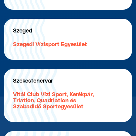
Szeged
Szegedi Vízisport Egyesület
Székesfehérvár
Vitál Club Vízi Sport, Kerékpár,
Triatlon, Quadriatlon és
Szabadidő Sportegyesület