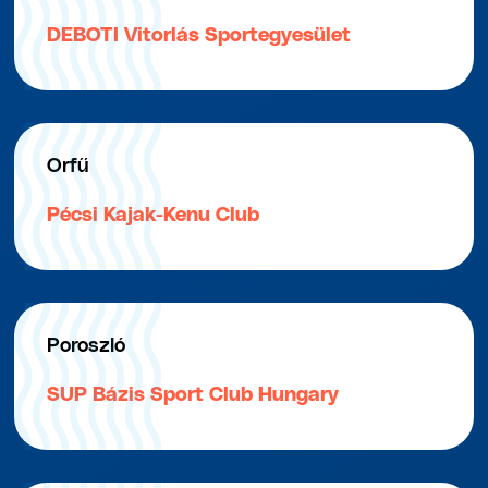
DEBOTI Vitorlás Sportegyesület
Orfű
Pécsi Kajak-Kenu Club
Poroszló
SUP Bázis Sport Club Hungary