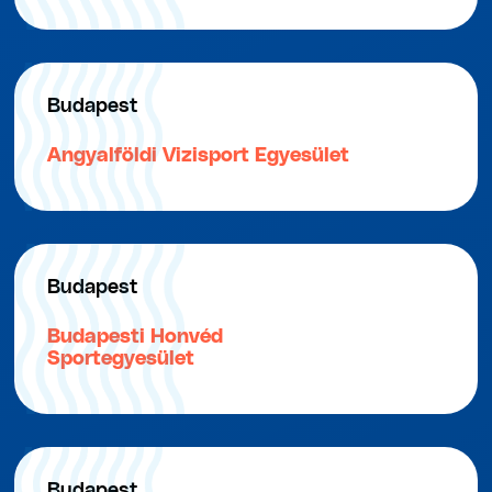
Budapest
Angyalföldi Vizisport Egyesület
Budapest
Budapesti Honvéd
Sportegyesület
Budapest