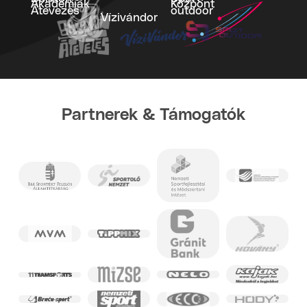
Akadémiák
Központ
Átevezés
outdoor
Vízivándor
Partnerek & Támogatók