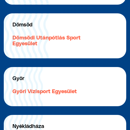
Dömsöd
Dömsödi Utánpótlás Sport
Egyesület
Győr
Győri Vízisport Egyesület
Nyékládháza