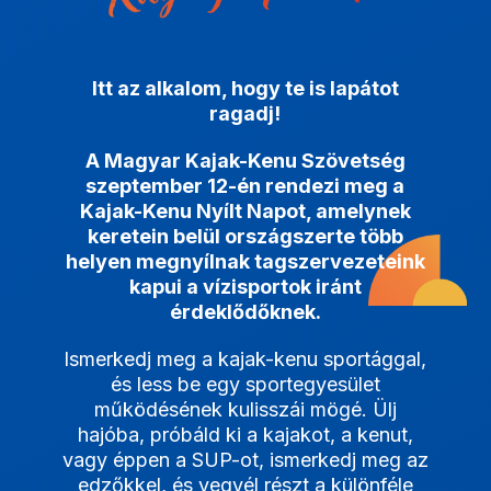
Itt az alkalom, hogy te is lapátot
ragadj!
A Magyar Kajak-Kenu Szövetség
szeptember 12-én rendezi meg a
Kajak-Kenu Nyílt Napot, amelynek
keretein belül országszerte több
helyen megnyílnak tagszervezeteink
kapui a vízisportok iránt
érdeklődőknek.
Ismerkedj meg a kajak-kenu sportággal,
és less be egy sportegyesület
működésének kulisszái mögé. Ülj
hajóba, próbáld ki a kajakot, a kenut,
vagy éppen a SUP-ot, ismerkedj meg az
edzőkkel, és vegyél részt a különféle