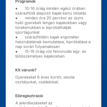
Programok
● 10-16 óráig minden egész órában
szárazföldi alapozó kajak-kenu oktatás
● minden óra 20 perckor az úszni
tudó gyerekek tengeri kajakokban vagy
túrakenukban is kipróbálhatják
sportágunkat
● szárazföldön kajak ergométer
használatának bemutatása, kipróbálása a
nap során folyamatosan
● 15-16 óráig vízi felvonulás egy- és
többszemélyes kajakokban
Kit várunk?
Gyerekeket 8 éves kortól, iskolai
osztályokat, családokat.
Előregisztráció
A jelentkezéseket az