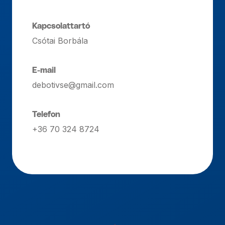
Kapcsolattartó
Csótai Borbála
E-mail
debotivse@gmail.com
Telefon
+36 70 324 8724