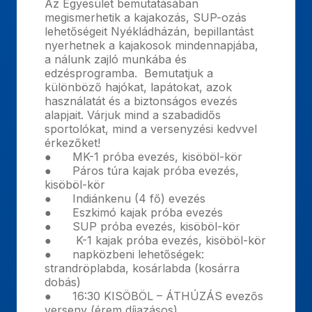
Az Egyesület bemutatásában
megismerhetik a kajakozás, SUP-ozás
lehetőségeit Nyékládházán, bepillantást
nyerhetnek a kajakosok mindennapjába,
a nálunk zajló munkába és
edzésprogramba. Bemutatjuk a
különböző hajókat, lapátokat, azok
használatát és a biztonságos evezés
alapjait. Várjuk mind a szabadidős
sportolókat, mind a versenyzési kedvvel
érkezőket!
● MK-1 próba evezés, kisöböl-kör
● Páros túra kajak próba evezés,
kisöböl-kör
● Indiánkenu (4 fő) evezés
● Eszkimó kajak próba evezés
● SUP próba evezés, kisöböl-kör
● K-1 kajak próba evezés, kisöböl-kör
● napközbeni lehetőségek:
strandröplabda, kosárlabda (kosárra
dobás)
● 16:30 KISÖBÖL – ÁTHÚZÁS evezős
verseny (érem díjazásos)