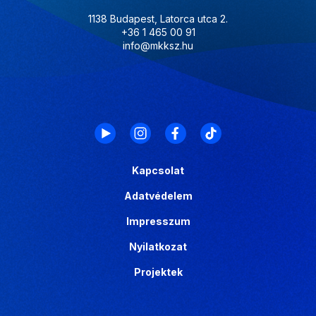
1138 Budapest, Latorca utca 2.
+36 1 465 00 91
info@mkksz.hu
Kapcsolat
Adatvédelem
Impresszum
Nyilatkozat
Projektek