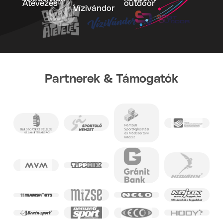
Átevezés
outdoor
Vízivándor
Partnerek & Támogatók