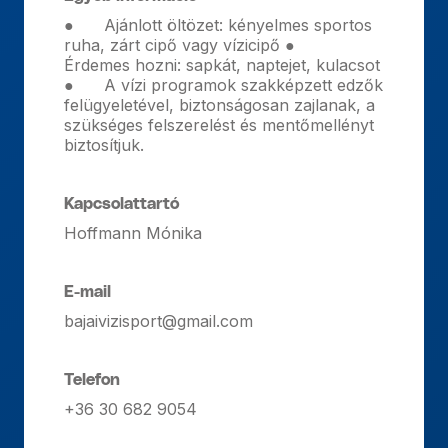
● Ajánlott öltözet: kényelmes sportos
ruha, zárt cipő vagy vízicipő ●
Érdemes hozni: sapkát, naptejet, kulacsot
● A vízi programok szakképzett edzők
felügyeletével, biztonságosan zajlanak, a
szükséges felszerelést és mentőmellényt
biztosítjuk.
Kapcsolattartó
Hoffmann Mónika
E-mail
bajaivizisport@gmail.com
Telefon
+36 30 682 9054