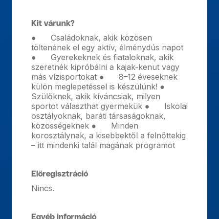
Kit várunk?
● Családoknak, akik közösen
töltenének el egy aktív, élménydús napot
● Gyerekeknek és fiataloknak, akik
szeretnék kipróbálni a kajak-kenut vagy
más vízisportokat ● 8–12 éveseknek
külön meglepetéssel is készülünk! ●
Szülőknek, akik kíváncsiak, milyen
sportot választhat gyermekük ● Iskolai
osztályoknak, baráti társaságoknak,
közösségeknek ● Minden
korosztálynak, a kisebbektől a felnőttekig
– itt mindenki talál magának programot
Előregisztráció
Nincs.
Egyéb információ