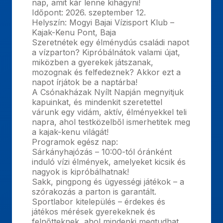
nap, amit kár lenne kihagyni!
Időpont: 2026. szeptember 12.
Helyszín: Mogyi Bajai Vízisport Klub –
Kajak-Kenu Pont, Baja
Szeretnétek egy élménydús családi napot
a vízparton? Kipróbálnátok valami újat,
miközben a gyerekek játszanak,
mozognak és felfedeznek? Akkor ezt a
napot írjátok be a naptárba!
A Csónakházak Nyílt Napján megnyitjuk
kapuinkat, és mindenkit szeretettel
várunk egy vidám, aktív, élményekkel teli
napra, ahol testközelből ismerhetitek meg
a kajak-kenu világát!
Programok egész nap:
Sárkányhajózás – 10:00-tól óránként
induló vízi élmények, amelyeket kicsik és
nagyok is kipróbálhatnak!
Sakk, pingpong és ügyességi játékok – a
szórakozás a parton is garantált.
Sportlabor kitelepülés – érdekes és
játékos mérések gyerekeknek és
felnőtteknek, ahol mindenki megtudhat