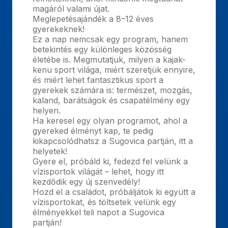
magáról valami újat.
Meglepetésajándék a 8–12 éves
gyerekeknek!
Ez a nap nemcsak egy program, hanem
betekintés egy különleges közösség
életébe is. Megmutatjuk, milyen a kajak-
kenu sport világa, miért szeretjük ennyire,
és miért lehet fantasztikus sport a
gyerekek számára is: természet, mozgás,
kaland, barátságok és csapatélmény egy
helyen.
Ha keresel egy olyan programot, ahol a
gyereked élményt kap, te pedig
kikapcsolódhatsz a Sugovica partján, itt a
helyetek!
Gyere el, próbáld ki, fedezd fel velünk a
vízisportok világát – lehet, hogy itt
kezdődik egy új szenvedély!
Hozd el a családot, próbáljátok ki együtt a
vízisportokat, és töltsetek velünk egy
élményekkel teli napot a Sugovica
partján!