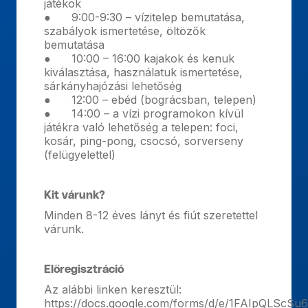
játékok
● 9:00-9:30 – vízitelep bemutatása,
szabályok ismertetése, öltözők
bemutatása
● 10:00 – 16:00 kajakok és kenuk
kiválasztása, használatuk ismertetése,
sárkányhajózási lehetőség
● 12:00 – ebéd (bográcsban, telepen)
● 14:00 – a vízi programokon kívül
játékra való lehetőség a telepen: foci,
kosár, ping-pong, csocsó, sorverseny
(felügyelettel)
Kit várunk?
Minden 8-12 éves lányt és fiút szeretettel
várunk.
Előregisztráció
Az alábbi linken keresztül:
https://docs.google.com/forms/d/e/1FAIpQLSc