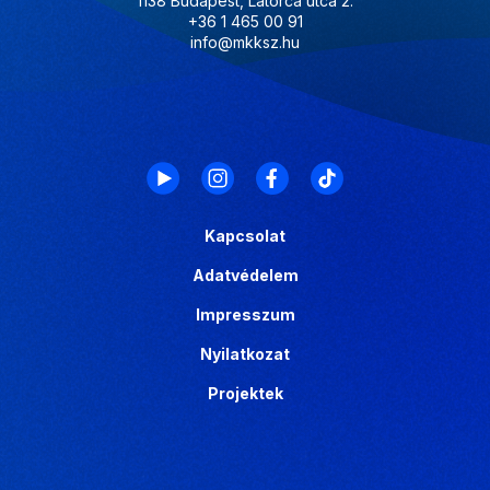
1138 Budapest, Latorca utca 2.
+36 1 465 00 91
info@mkksz.hu
Kapcsolat
Adatvédelem
Impresszum
Nyilatkozat
Projektek