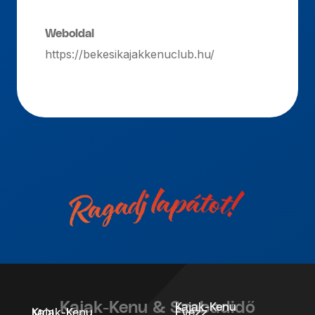
Weboldal
https://bekesikajakkenuclub.hu/
Kajak-Kenu & Szabadidő
Kajak-Kenu
Kajak-Kenu
Evezz
MOL