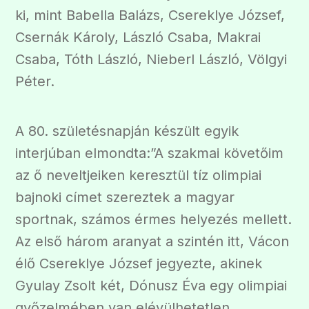
ki, mint Babella Balázs, Csereklye József,
Csernák Károly, László Csaba, Makrai
Csaba, Tóth László, Nieberl László, Völgyi
Péter.
A 80. születésnapján készült egyik
interjúban elmondta:”A szakmai követőim
az ő neveltjeiken keresztül tíz olimpiai
bajnoki címet szereztek a magyar
sportnak, számos érmes helyezés mellett.
Az első három aranyat a szintén itt, Vácon
élő Csereklye József jegyezte, akinek
Gyulay Zsolt két, Dónusz Éva egy olimpiai
győzelmében van elévülhetetlen