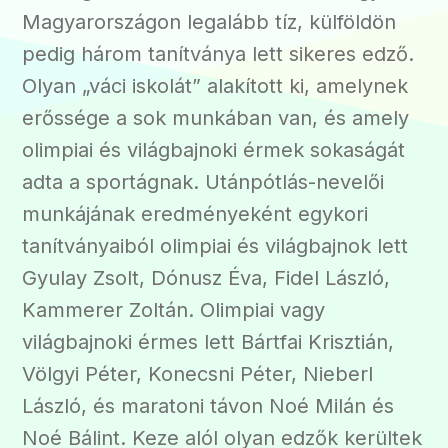
Magyarországon legalább tíz, külföldön
pedig három tanítványa lett sikeres edző.
Olyan „váci iskolát” alakított ki, amelynek
erőssége a sok munkában van, és amely
olimpiai és világbajnoki érmek sokaságát
adta a sportágnak. Utánpótlás-nevelői
munkájának eredményeként egykori
tanítványaiból olimpiai és világbajnok lett
Gyulay Zsolt, Dónusz Éva, Fidel László,
Kammerer Zoltán. Olimpiai vagy
világbajnoki érmes lett Bártfai Krisztián,
Völgyi Péter, Konecsni Péter, Nieberl
László, és maratoni távon Noé Milán és
Noé Bálint. Keze alól olyan edzők kerültek