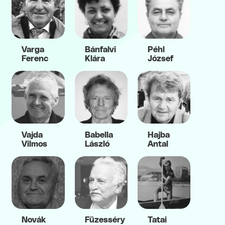
Varga
Bánfalvi
Péhl
Ferenc
Klára
József
Vajda
Babella
Hajba
Vilmos
László
Antal
Novák
Füzesséry
Tatai