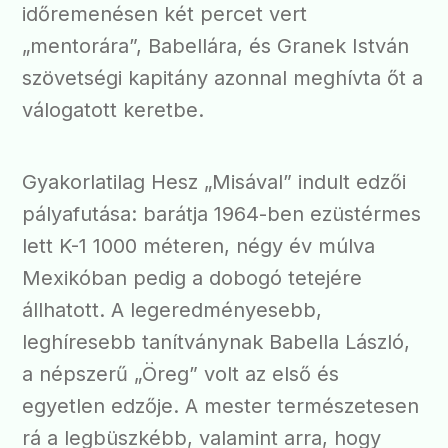
időremenésen két percet vert
„mentorára”, Babellára, és Granek István
szövetségi kapitány azonnal meghívta őt a
válogatott keretbe.
Gyakorlatilag Hesz „Misával” indult edzői
pályafutása: barátja 1964-ben ezüstérmes
lett K-1 1000 méteren, négy év múlva
Mexikóban pedig a dobogó tetejére
állhatott. A legeredményesebb,
leghíresebb tanítványnak Babella László,
a népszerű „Öreg” volt az első és
egyetlen edzője. A mester természetesen
rá a legbüszkébb, valamint arra, hogy