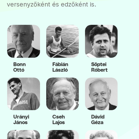
versenyzőként és edzőként is.
Bonn
Fábián
Söptei
Ottó
László
Róbert
Urányi
Cseh
Dávid
János
Lajos
Géza