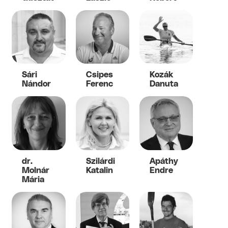
Sári
Csipes
Kozák
Nándor
Ferenc
Danuta
dr.
Szilárdi
Apáthy
Molnár
Katalin
Endre
Mária