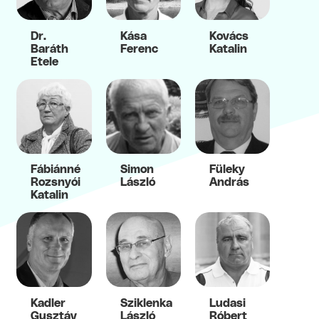
Dr.
Kása
Kovács
Baráth
Ferenc
Katalin
Etele
Fábiánné
Simon
Füleky
Rozsnyói
László
András
Katalin
Kadler
Sziklenka
Ludasi
Gusztáv
László
Róbert