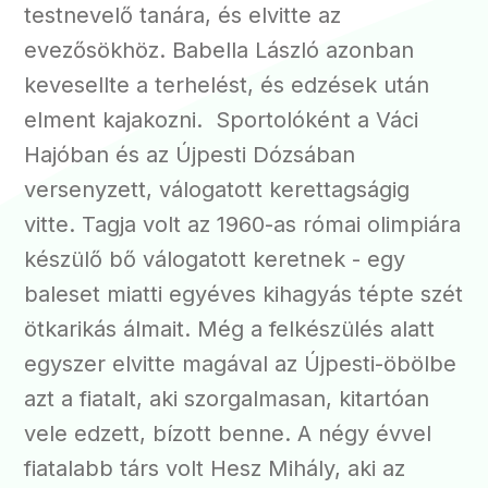
testnevelő tanára, és elvitte az
evezősökhöz. Babella László azonban
kevesellte a terhelést, és edzések után
elment kajakozni. Sportolóként a Váci
Hajóban és az Újpesti Dózsában
versenyzett, válogatott kerettagságig
vitte. Tagja volt az 1960-as római olimpiára
készülő bő válogatott keretnek - egy
baleset miatti egyéves kihagyás tépte szét
ötkarikás álmait. Még a felkészülés alatt
egyszer elvitte magával az Újpesti-öbölbe
azt a fiatalt, aki szorgalmasan, kitartóan
vele edzett, bízott benne. A négy évvel
fiatalabb társ volt Hesz Mihály, aki az