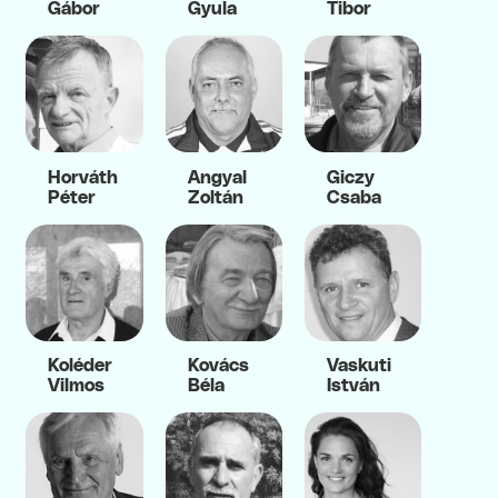
Gábor
Gyula
Tibor
Horváth
Angyal
Giczy
Péter
Zoltán
Csaba
Koléder
Kovács
Vaskuti
Vilmos
Béla
István