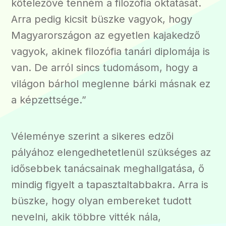
kötelezővé tenném a filozófia oktatását.
Arra pedig kicsit büszke vagyok, hogy
Magyarországon az egyetlen kajakedző
vagyok, akinek filozófia tanári diplomája is
van. De arról sincs tudomásom, hogy a
világon bárhol meglenne bárki másnak ez
a képzettsége.”
Véleménye szerint a sikeres edzői
pályához elengedhetetlenül szükséges az
idősebbek tanácsainak meghallgatása, ő
mindig figyelt a tapasztaltabbakra. Arra is
büszke, hogy olyan embereket tudott
nevelni, akik többre vitték nála,