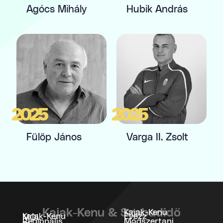
Agócs Mihály
Hubik András
2025
2025
Fülöp János
Varga II. Zsolt
Kajak-Kenu & Szabadidő
Kajak-Kenu
Kajak-Kenu
Evezz
MOL
Regionális
Módszertani