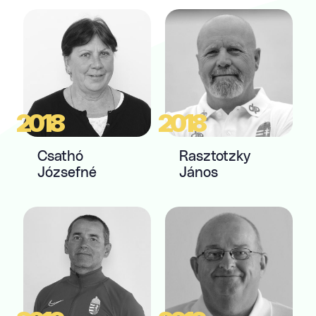
2018
2018
Csathó
Rasztotzky
Józsefné
János