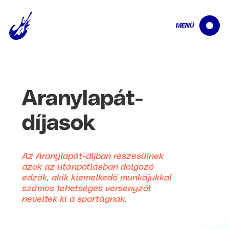
MENÜ
Aranylapát-
díjasok
Az Aranylapát-díjban részesülnek
azok az utánpótlásban dolgozó
edzők, akik kiemelkedő munkájukkal
számos tehetséges versenyzőt
neveltek ki a sportágnak.