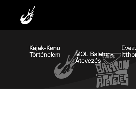
Kajak-Kenu
Evez
MOL Balaton-
Történelem
Ittho
Átevezés