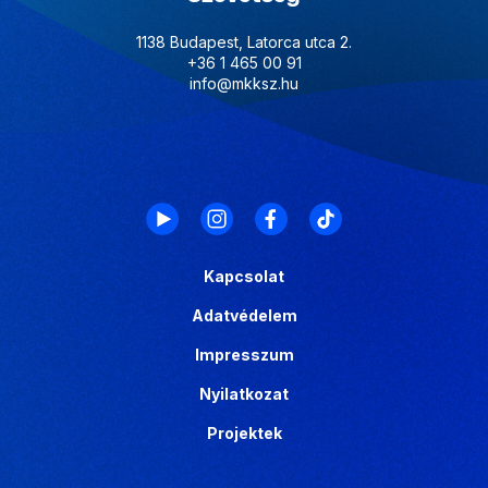
1138 Budapest, Latorca utca 2.
+36 1 465 00 91
info@mkksz.hu
Kapcsolat
Adatvédelem
Impresszum
Nyilatkozat
Projektek