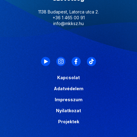
1138 Budapest, Latorca utca 2.
+36 1 465 00 91
info@mkksz.hu
Kapcsolat
Adatvédelem
Impresszum
Nyilatkozat
Projektek