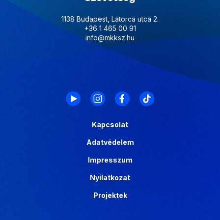
1138 Budapest, Latorca utca 2.
+36 1 465 00 91
info@mkksz.hu
Kapcsolat
Adatvédelem
Impresszum
Nyilatkozat
Projektek