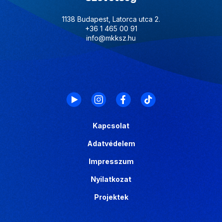
1138 Budapest, Latorca utca 2.
+36 1 465 00 91
info@mkksz.hu
Kapcsolat
Adatvédelem
Impresszum
Nyilatkozat
Projektek