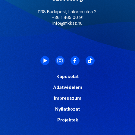
1138 Budapest, Latorca utca 2.
+36 1 465 00 91
info@mkksz.hu
Kapcsolat
Adatvédelem
Impresszum
Nyilatkozat
Projektek