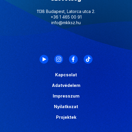
1138 Budapest, Latorca utca 2.
+36 1 465 00 91
info@mkksz.hu
Kapcsolat
Adatvédelem
Impresszum
Nyilatkozat
Projektek