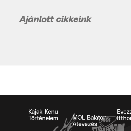
Ajánlott cikkeink
Kajak-Kenu
Evez
MOL Balaton-
Történelem
Ittho
Átevezés