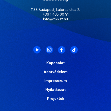
1138 Budapest, Latorca utca 2.
+36 1 465 00 91
info@mkksz.hu
Kapcsolat
Adatvédelem
Impresszum
Nyilatkozat
Projektek