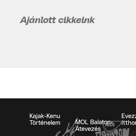
Ajánlott cikkeink
Kajak-Kenu
Evez
MOL Balaton-
Történelem
Ittho
Átevezés