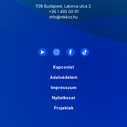
1138 Budapest, Latorca utca 2.
+36 1 465 00 91
info@mkksz.hu
Kapcsolat
Adatvédelem
Impresszum
Nyilatkozat
Projektek