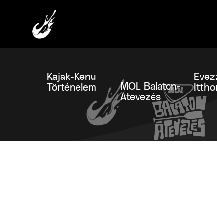
Kajak-Kenu
Evez
MOL Balaton-
Történelem
Ittho
Átevezés